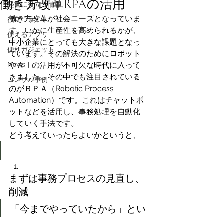
働き方改革RPAの活用
経営に役立つ情報
働き方改革が社会ニーズとなっていま
役立つサイト
す。いかに生産性を高められるかが、
使えるアプリ
中小企業にとっても大きな課題となっ
便利ガジェット
ています。その解決のためにロボット
News
やＡＩの活用が不可欠な時代に入って
きました。その中でも注目されている
コンサル事例
のがＲＰＡ（Robotic Process 
Automation）です。これはチャットボ
ットなどを活用し、事務処理を自動化
していく手法です。
どう考えていったらよいかというと、
まずは事務プロセスの見直し、
削減
「今までやっていたから」とい