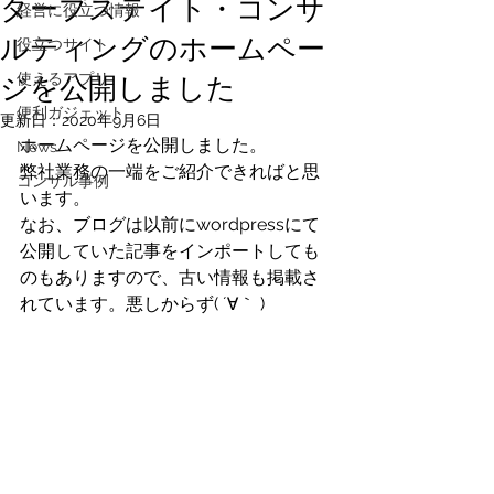
タープステイト・コンサ
経営に役立つ情報
ルティングのホームペー
役立つサイト
使えるアプリ
ジを公開しました
便利ガジェット
更新日：
2020年9月6日
ホームページを公開しました。
News
弊社業務の一端をご紹介できればと思
コンサル事例
います。 
なお、ブログは以前にwordpressにて
公開していた記事をインポートしても
のもありますので、古い情報も掲載さ
れています。悪しからず( ´∀｀ )