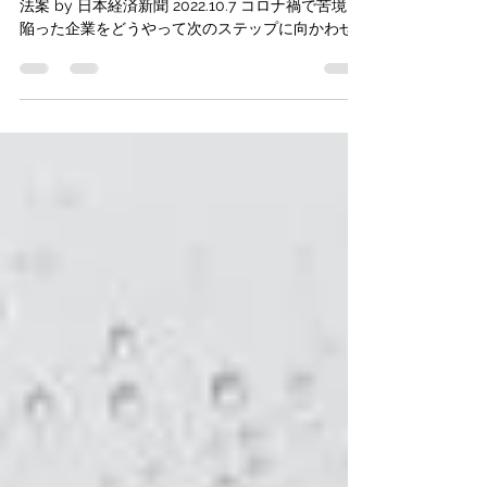
う向かう？
私的整理、全債権者の同意不要に 企業再生へ新
法案 by 日本経済新聞 2022.10.7 コロナ禍で苦境に
陥った企業をどうやって次のステップに向かわせ
るかは、課題だと思っていました。 これまでは緊
急融資や給付金で何とかしてきましたが、もう限
界ですからね。...