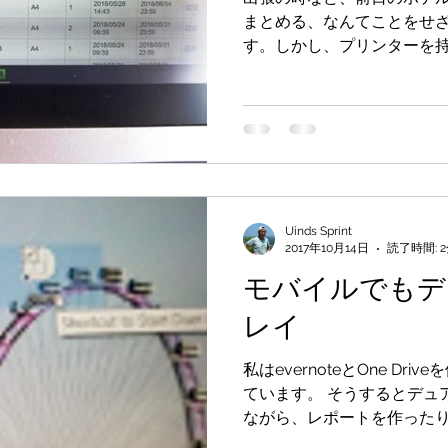
まとめる、なんてことをせ
す。しかし、プリンターを
で、印刷が難儀します。 そ
ルチコピー機を使います。 ...
Uinds Sprint
2017年10月14日
読了時間: 
モバイルでもデ
レイ
私はevernoteとOne Dr
ています。 そうするとデュアルディスプレイで資料を見
ながら、レポートを作った
ィスでのデュアルディスプ