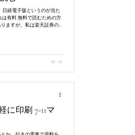
、日経電子版というのが当た
ありますが、私は楽天証券の
にiSPEEDという楽天証券の
。 ...
に印刷 7-11マ
ルとか、行きの電車で資料を